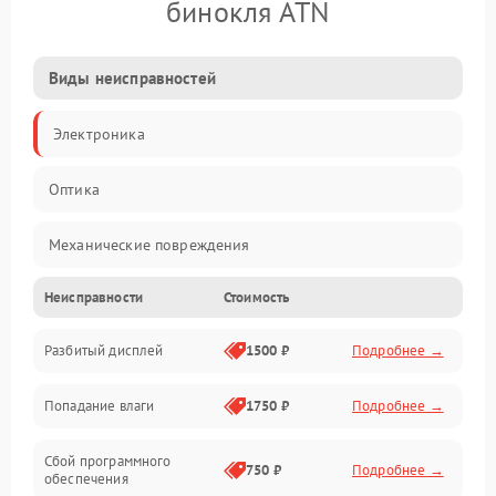
бинокля ATN
Виды неисправностей
Электроника
Оптика
Механические повреждения
Неисправности
Стоимость
Видео
Разбитый дисплей
1500 ₽
Подробнее →
Механика
Попадание влаги
1750 ₽
Подробнее →
Управление
Сбой программного
Электропитание
750 ₽
Подробнее →
обеспечения