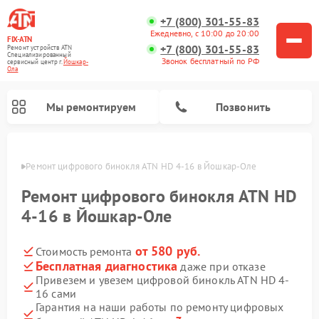
+7 (800) 301-55-83
Ежедневно, с 10:00 до 20:00
FIX-ATN
+7 (800) 301-55-83
Ремонт устройств ATN
Специализированный
Звонок бесплатный по РФ
cервисный центр г.
Йошкар-
Ола
Мы ремонтируем
Позвонить
р-Оле
Ремонт цифрового бинокля ATN HD 4-16 в Йошкар-Оле
Ремонт цифрового бинокля ATN HD
4-16 в Йошкар-Оле
от 580 руб.
Стоимость ремонта
Ремонт прицелов ночного видения ATN
Ремонт оптических прицелов ATN
Ремонт цифровых монокуляров ATN
Ремонт тепловизионных прицелов ATN
Бесплатная диагностика
даже при отказе
Привезем и увезем цифровой бинокль ATN HD 4-
16 сами
Гарантия на наши работы по ремонту цифровых