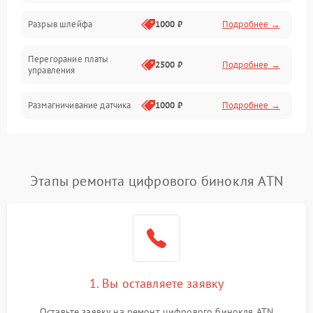
Корпус/Герметичность
Разрыв шлейфа
1000 ₽
Подробнее →
Электроника/Механические
Перегорание платы
2500 ₽
Подробнее →
управления
Электроника/Оптика
Размагничивание датчика
1000 ₽
Подробнее →
Поломка инфракрасного
1500 ₽
Подробнее →
датчика
Этапы ремонта цифрового бинокля ATN
Неправильная передача
750 ₽
Подробнее →
цветов дисплея
Разрядка аккумулятора за
1000 ₽
Подробнее →
коркое время
Перегрев устройства
1500 ₽
Подробнее →
1. Вы оставляете заявку
Оставьте заявку на ремонт цифрового бинокля ATN