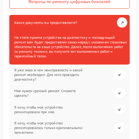
Вопросы по ремонту цифровых биноклей
Какие документы вы предоставляете?
На этапе приема устройства на диагностику и последующий
ремонт вам будет предоставлен заказ-наряд с указанием страховых
обязательств на ваше устройство. Далее, после выполнения работ
по ремонту техники, вы получите акт выполненных работ и
гарантийный талон.
Я уже знаю в чем неисправность и какой
ремонт необходим. Для чего проводить
диагностику?
Мне нужен срочный ремонт. Сможете
сделать?
Я хочу, чтобы мое устройство
ремонтировали при мне.
Я хочу, чтобы мое устройство
ремонтировалось только оригинальными
запчастями.