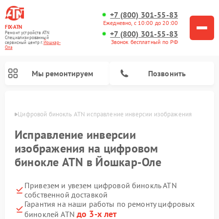
+7 (800) 301-55-83
Ежедневно, с 10:00 до 20:00
FIX-ATN
+7 (800) 301-55-83
Ремонт устройств ATN
Специализированный
Звонок бесплатный по РФ
cервисный центр г.
Йошкар-
Ола
Мы ремонтируем
Позвонить
р-Оле
Цифровой бинокль ATN исправление инверсии изображения
Исправление инверсии
изображения на цифровом
бинокле ATN в Йошкар-Оле
Ремонт прицелов ночного видения ATN
Ремонт оптических прицелов ATN
Ремонт цифровых монокуляров ATN
Ремонт тепловизионных прицелов ATN
Привезем и увезем цифровой бинокль ATN
собственной доставкой
Гарантия на наши работы по ремонту цифровых
до 3-х лет
биноклей ATN