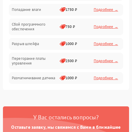
Попадание влаги
1750 ₽
Подробнее →
Управление
Сбой программного
Электропитание
750 ₽
Подробнее →
обеспечения
Корпус/Герметичность
Разрыв шлейфа
1000 ₽
Подробнее →
Электроника/Механические
Перегорание платы
2500 ₽
Подробнее →
управления
Электроника/Оптика
Размагничивание датчика
1000 ₽
Подробнее →
Поломка инфракрасного
1500 ₽
Подробнее →
датчика
Неправильная передача
750 ₽
Подробнее →
У Вас остались вопросы?
цветов дисплея
Оставьте заявку, мы свяжемся с Вами в ближайшее
Разрядка аккумулятора за