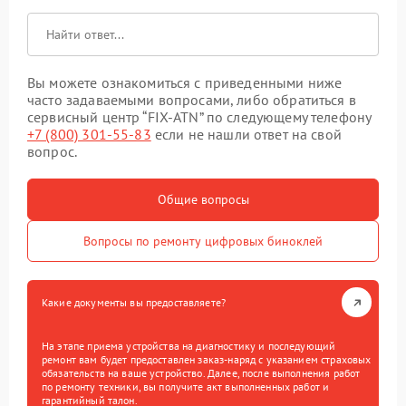
Вы можете ознакомиться с приведенными ниже
часто задаваемыми вопросами, либо обратиться в
сервисный центр “FIX-ATN” по следующему телефону
+7 (800) 301-55-83
если не нашли ответ на свой
вопрос.
Общие вопросы
Вопросы по ремонту цифровых биноклей
Какие документы вы предоставляете?
На этапе приема устройства на диагностику и последующий
ремонт вам будет предоставлен заказ-наряд с указанием страховых
обязательств на ваше устройство. Далее, после выполнения работ
по ремонту техники, вы получите акт выполненных работ и
гарантийный талон.