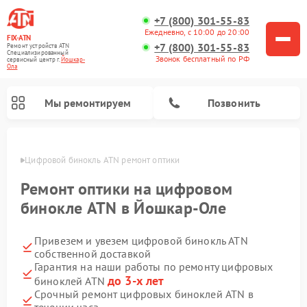
+7 (800) 301-55-83
Ежедневно, с 10:00 до 20:00
FIX-ATN
+7 (800) 301-55-83
Ремонт устройств ATN
Специализированный
Звонок бесплатный по РФ
cервисный центр г.
Йошкар-
Ола
Мы ремонтируем
Позвонить
р-Оле
Цифровой бинокль ATN ремонт оптики
Ремонт оптики на цифровом
бинокле ATN в Йошкар-Оле
Привезем и увезем цифровой бинокль ATN
Ремонт прицелов ночного видения ATN
Ремонт оптических прицелов ATN
Ремонт цифровых монокуляров ATN
Ремонт тепловизионных прицелов ATN
собственной доставкой
Гарантия на наши работы по ремонту цифровых
до 3-х лет
биноклей ATN
Срочный ремонт цифровых биноклей ATN в