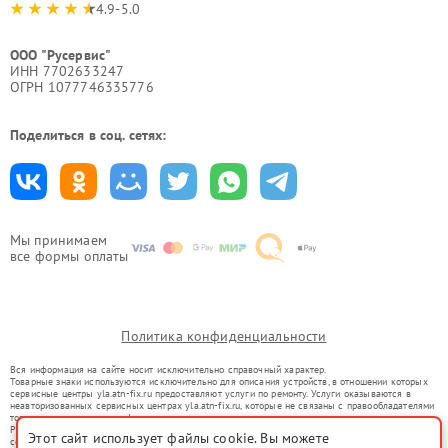
4.9-5.0
ООО "Русервис"
ИНН 7702633247
ОГРН 1077746335776
Поделиться в соц. сетях:
Мы принимаем
все формы оплаты
Политика конфиденциальности
Вся информация на сайте носит исключительно справочный характер.
Товарные знаки используются исключительно для описания устройств, в отношении которых
сервисные центры yla.atn-fix.ru предоставляют услуги по ремонту. Услуги оказываются в
неавторизованных сервисных центрах yla.atn-fix.ru, которые не связаны с правообладателями
товарных знаков или их официальными представителями.
Ремонт осуществляется для устройств, уже введенных в гражданский оборот в соответствии
Этот сайт использует файлы cookie. Вы можете
со статьей 1487 ГК РФ.