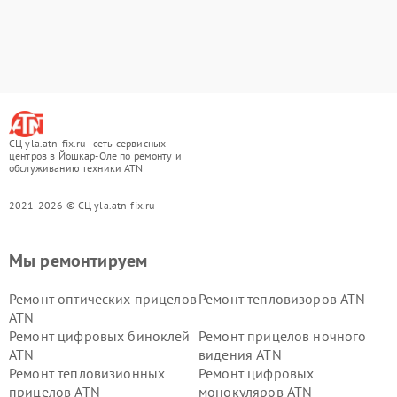
СЦ yla.atn-fix.ru - сеть сервисных
центров в Йошкар-Оле по ремонту и
обслуживанию техники ATN
2021-2026 © СЦ yla.atn-fix.ru
Мы ремонтируем
Ремонт оптических прицелов
Ремонт тепловизоров ATN
ATN
Ремонт цифровых биноклей
Ремонт прицелов ночного
ATN
видения ATN
Ремонт тепловизионных
Ремонт цифровых
прицелов ATN
монокуляров ATN