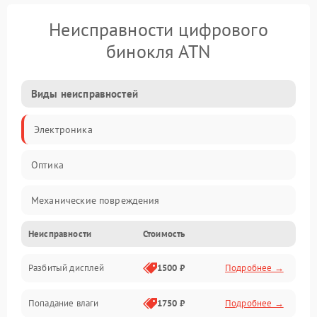
Неисправности цифрового
бинокля ATN
Виды неисправностей
Электроника
Оптика
Механические повреждения
Неисправности
Стоимость
Видео
Разбитый дисплей
1500 ₽
Подробнее →
Механика
Попадание влаги
1750 ₽
Подробнее →
Управление