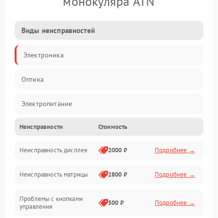
монокуляра ATN
Виды неисправностей
Электроника
Оптика
Электропитание
Неисправности
Стоимость
Видео
Неисправность дисплея
2000 ₽
Подробнее →
ПО
Неисправность матрицы
2800 ₽
Подробнее →
Управление
Проблемы с кнопками
Механические повреждения
500 ₽
Подробнее →
управления