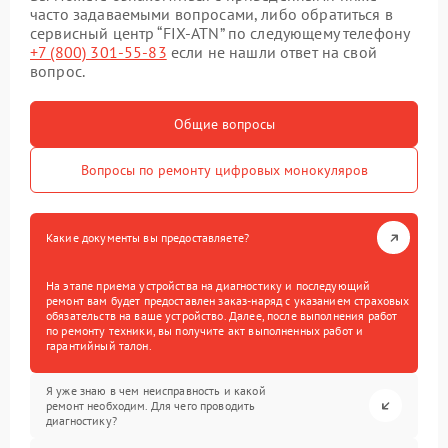
часто задаваемыми вопросами, либо обратиться в
сервисный центр “FIX-ATN” по следующему телефону
+7 (800) 301-55-83
если не нашли ответ на свой
вопрос.
Общие вопросы
Вопросы по ремонту цифровых монокуляров
Какие документы вы предоставляете?
На этапе приема устройства на диагностику и последующий
ремонт вам будет предоставлен заказ-наряд с указанием страховых
обязательств на ваше устройство. Далее, после выполнения работ
по ремонту техники, вы получите акт выполненных работ и
гарантийный талон.
Я уже знаю в чем неисправность и какой
ремонт необходим. Для чего проводить
диагностику?