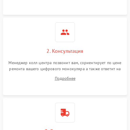
Неисправность разъемов
500 ₽
Подробнее →
(MicroSD, AV)
Неисправность системы
2000 ₽
Подробнее →
стабилизации
Проблемы с заземлением
2. Консультация
1000 ₽
Подробнее →
Менеджер колл центра позвонит вам, сориентирует по цене
Повреждение печатной
2800 ₽
Подробнее →
ремонта вашего цифрового монокуляра а также ответит на
платы
все ваши вопросы.
Подробнее
Неисправность кнопок
500 ₽
Подробнее →
управления