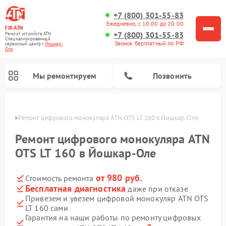
+7 (800) 301-55-83
Ежедневно, с 10:00 до 20:00
FIX-ATN
+7 (800) 301-55-83
Ремонт устройств ATN
Специализированный
Звонок бесплатный по РФ
cервисный центр г.
Йошкар-
Ола
Мы ремонтируем
Позвонить
р-Оле
Ремонт цифрового монокуляра ATN OTS LT 160 в Йошкар-Оле
Ремонт цифрового монокуляра ATN
OTS LT 160 в Йошкар-Оле
от 980 руб.
Стоимость ремонта
Ремонт тепловизионных прицелов ATN
Ремонт оптических прицелов ATN
Ремонт цифровых биноклей ATN
Ремонт прицелов ночного видения ATN
Бесплатная диагностика
даже при отказе
Привезем и увезем цифровой монокуляр ATN OTS
LT 160 сами
Гарантия на наши работы по ремонту цифровых