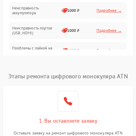
Неисправность
1000 ₽
Подробнее →
аккумулятора
Неисправность портов
1000 ₽
Подробнее →
(USB, HDMI)
Проблемы с пайкой на
1000 ₽
Подробнее →
плате
Неисправность
2800 ₽
Подробнее →
процессора
Этапы ремонта цифрового монокуляра ATN
Повреждение внутренних
500 ₽
Подробнее →
проводов
Неисправность Wi-
1500 ₽
Подробнее →
Fi/Bluetooth модуля
1. Вы оставляете заявку
Проблемы с калибровкой
1000 ₽
Подробнее →
Оставьте заявку на ремонт цифрового монокуляра ATN
изображения