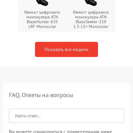
Ремонт цифрового
Ремонт цифрового
монокуляра ATN
монокуляра ATN
BlazeHunter‑635
BlazeSeeker‑210
LRF Monocular
1.5‑12× Monocular
Показать все модели
FAQ. Ответы на вопросы
Вы можете ознакомиться с приведенными ниже