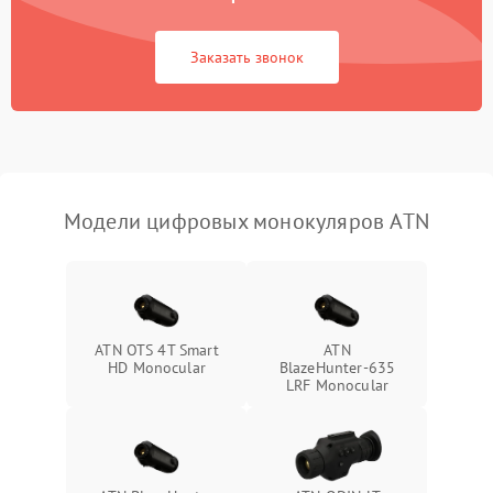
Неисправность Wi-
1500 ₽
Подробнее →
Fi/Bluetooth модуля
Заказать звонок
Проблемы с калибровкой
1000 ₽
Подробнее →
изображения
Неисправность разъемов
500 ₽
Подробнее →
(MicroSD, AV)
Модели цифровых монокуляров ATN
Неисправность системы
2000 ₽
Подробнее →
стабилизации
Проблемы с заземлением
1000 ₽
Подробнее →
ATN OTS 4T Smart
ATN
HD Monocular
BlazeHunter‑635
Повреждение печатной
2800 ₽
Подробнее →
LRF Monocular
платы
Неисправность кнопок
500 ₽
Подробнее →
управления