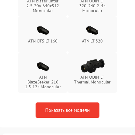
ATN BlazeHunter
ATN ODIN LT
2.5‑20× 640x512
320‑240 2‑4×
Monocular
Monocular
ATN OTS LT 160
ATN LT 320
ATN
ATN ODIN LT
BlazeSeeker‑210
Thermal Monocular
1.5‑12× Monocular
Показать все модели