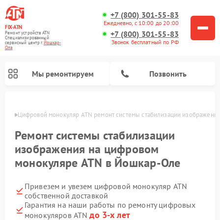
+7 (800) 301-55-83
Ежедневно, с 10:00 до 20:00
FIX-ATN
+7 (800) 301-55-83
Ремонт устройств ATN
Специализированный
Звонок бесплатный по РФ
cервисный центр г.
Йошкар-
Ола
Мы ремонтируем
Позвонить
р-Оле
Цифровой монокуляр ATN ремонт системы стабилизации изображени
Ремонт системы стабилизации
изображения на цифровом
монокуляре ATN в Йошкар-Оле
Ремонт тепловизионных прицелов ATN
Ремонт оптических прицелов ATN
Ремонт цифровых биноклей ATN
Ремонт прицелов ночного видения ATN
Привезем и увезем цифровой монокуляр ATN
собственной доставкой
Гарантия на наши работы по ремонту цифровых
до 3-х лет
монокуляров ATN