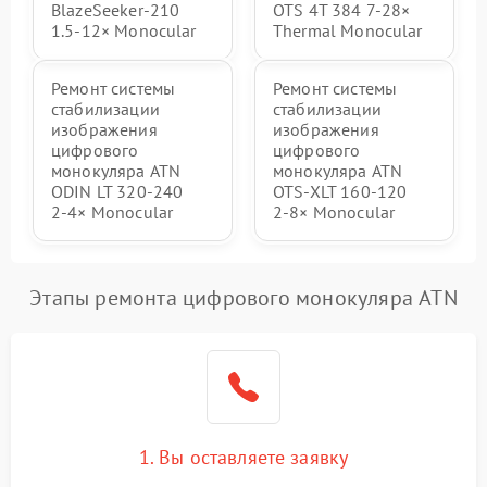
BlazeSeeker‑210
OTS 4T 384 7‑28×
1.5‑12× Monocular
Thermal Monocular
Ремонт системы
Ремонт системы
стабилизации
стабилизации
изображения
изображения
цифрового
цифрового
монокуляра ATN
монокуляра ATN
ODIN LT 320‑240
OTS‑XLT 160‑120
2‑4× Monocular
2‑8× Monocular
Этапы ремонта цифрового монокуляра ATN
1. Вы оставляете заявку