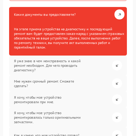
Какие документы вы предоставляете?
На этапе приема устройства на диагностику и последующий
ремонт вам будет предоставлен заказ-наряд с указанием страховых
обязательств на ваше устройство. Далее, после выполнения работ
по ремонту техники, вы получите акт выполненных работ и
гарантийный талон.
Я уже знаю в чем неисправность и какой
ремонт необходим. Для чего проводить
диагностику?
Мне нужен срочный ремонт. Сможете
сделать?
Я хочу, чтобы мое устройство
ремонтировали при мне.
Я хочу, чтобы мое устройство
ремонтировалось только оригинальными
запчастями.
Как я узнаю, что мое устройство готово?