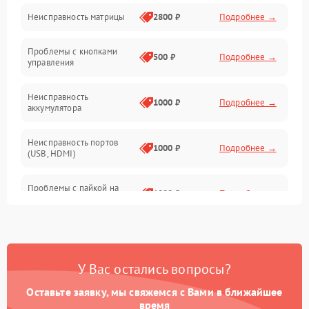
Неисправность матрицы
2800 ₽
Подробнее →
Управление
Проблемы с кнопками
Механические повреждения
500 ₽
Подробнее →
управления
Неисправность
1000 ₽
Подробнее →
аккумулятора
Неисправность портов
1000 ₽
Подробнее →
(USB, HDMI)
Проблемы с пайкой на
1000 ₽
Подробнее →
плате
Неисправность
2800 ₽
Подробнее →
процессора
У Вас остались вопросы?
Повреждение внутренних
500 ₽
Подробнее →
проводов
Оставьте заявку, мы свяжемся с Вами в ближайшее
время