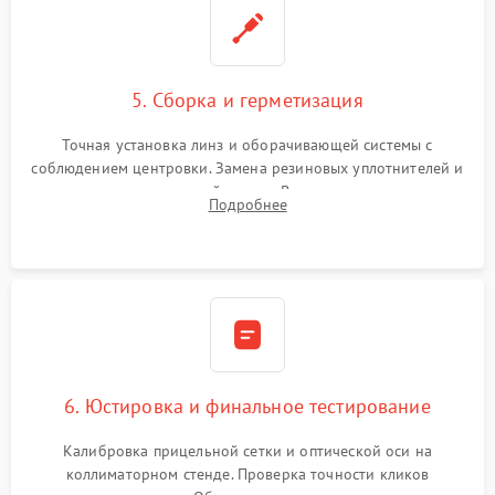
5. Сборка и герметизация
Точная установка линз и оборачивающей системы с
соблюдением центровки. Замена резиновых уплотнителей и
нанесение влагозащитной смазки. Вакуумирование корпуса
Подробнее
и заполнение его осушенным азотом или аргоном для
защиты линз от внутреннего запотевания.
6. Юстировка и финальное тестирование
Калибровка прицельной сетки и оптической оси на
коллиматорном стенде. Проверка точности кликов