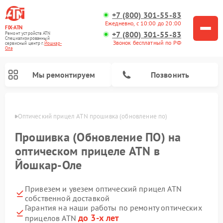
+7 (800) 301-55-83
Ежедневно, с 10:00 до 20:00
FIX-ATN
+7 (800) 301-55-83
Ремонт устройств ATN
Специализированный
Звонок бесплатный по РФ
cервисный центр г.
Йошкар-
Ола
Мы ремонтируем
Позвонить
р-Оле
Оптический прицел ATN прошивка (обновление по)
Прошивка (Обновление ПО) на
оптическом прицеле ATN в
Йошкар-Оле
Ремонт прицелов ночного видения ATN
Ремонт цифровых монокуляров ATN
Ремонт тепловизионных прицелов ATN
Ремонт цифровых биноклей ATN
Привезем и увезем оптический прицел ATN
собственной доставкой
Гарантия на наши работы по ремонту оптических
до 3-х лет
прицелов ATN