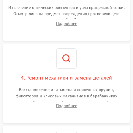
Извлечение оптических элементов и узла прицельной сетки.
Осмотр линз на предмет повреждения просветляющего
покрытия или появления грибка. Бережная очистка стекол
Подробнее
спецрастворами. Проверка целостности гравированной
сетки и модуля ее подсветки.
4. Ремонт механики и замена деталей
Восстановление или замена изношенных пружин,
фиксаторов и кликовых механизмов в барабанчиках
поправок. Устранение люфтов в трансфокаторе. Замена
Подробнее
поврежденных линз, разбитой сетки или восстановление
контактов в цепи подсветки прицельной марки.