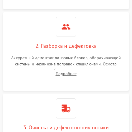
загрязнений и нарушений герметичности.
2. Разборка и дефектовка
Аккуратный демонтаж линзовых блоков, оборачивающей
системы и механизма поправок спецключами. Осмотр
внутренних резьбовых соединений, пружин и
Подробнее
уплотнительных колец. Поиск причин люфта, смещения
точки попадания или заклинивания подвижных частей.
3. Очистка и дефектоскопия оптики