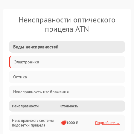
Неисправности оптического
прицела ATN
Виды неисправностей
Электроника
Оптика
Неисправность изображения
Неисправности
Стоимость
Механические повреждения
Неисправность системы
Неисправность фокусировки и оптики
1000 ₽
Подробнее →
подсветки прицела