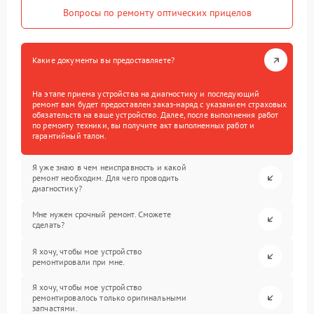
Вопросы по ремонту оптических прицелов
Какие документы вы предоставляете?
На этапе приема устройства на диагностику и последующий
ремонт вам будет предоставлен заказ-наряд с указанием страховых
обязательств на ваше устройство. Далее, после выполнения работ
по ремонту техники, вы получите акт выполненных работ и
гарантийный талон.
Я уже знаю в чем неисправность и какой
ремонт необходим. Для чего проводить
диагностику?
Мне нужен срочный ремонт. Сможете
сделать?
Я хочу, чтобы мое устройство
ремонтировали при мне.
Я хочу, чтобы мое устройство
ремонтировалось только оригинальными
запчастями.