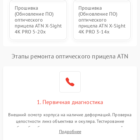
Прошивка
Прошивка
(Обновление ПО)
(Обновление ПО)
оптического
оптического
прицела ATN X-Sight
прицела ATN X-Sight
4K PRO 5-20x
4K PRO 3-14x
Этапы ремонта оптического прицела ATN
1. Первичная диагностика
Внешний осмотр корпуса на наличие деформаций. Проверка
целостности линз объектива и окуляра. Тестирование
работы барабанчиков ввода поправок, кольца отстройки
Подробнее
параллакса и зума. Выявление сколов, внутренних