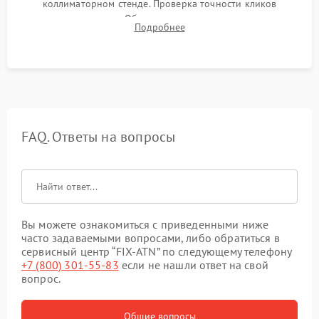
коллиматорном стенде. Проверка точности кликов
механизма поправок. Обязательное испытание прицела на
Подробнее
ударном стенде для проверки устойчивости к отдаче и
гарантии сохранения точки пристрелки.
FAQ. Ответы на вопросы
Вы можете ознакомиться с приведенными ниже
часто задаваемыми вопросами, либо обратиться в
сервисный центр “FIX-ATN” по следующему телефону
+7 (800) 301-55-83
если не нашли ответ на свой
вопрос.
Общие вопросы