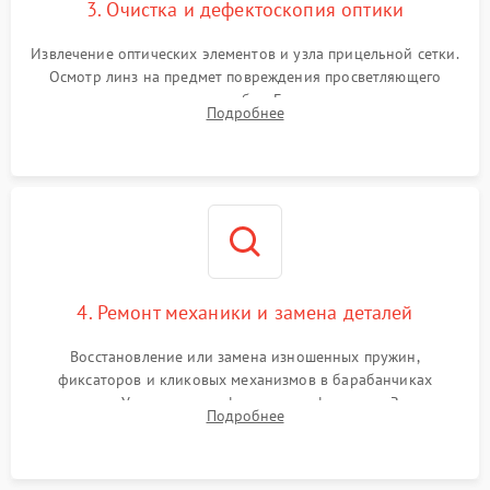
3. Очистка и дефектоскопия оптики
Извлечение оптических элементов и узла прицельной сетки.
Осмотр линз на предмет повреждения просветляющего
покрытия или появления грибка. Бережная очистка стекол
Подробнее
спецрастворами. Проверка целостности гравированной
сетки и модуля ее подсветки.
4. Ремонт механики и замена деталей
Восстановление или замена изношенных пружин,
фиксаторов и кликовых механизмов в барабанчиках
поправок. Устранение люфтов в трансфокаторе. Замена
Подробнее
поврежденных линз, разбитой сетки или восстановление
контактов в цепи подсветки прицельной марки.