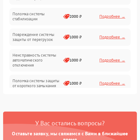
Неисправность подсветки и электроники
Поломка системы
2000 ₽
Подробнее →
стабилизации
Прочие неисправности
Повреждение системы
1000 ₽
Подробнее →
защиты от перегрузок
Электропитание
Неисправность системы
Механика
автоматического
1000 ₽
Подробнее →
отключения
Управление
Поломка системы защиты
1000 ₽
Подробнее →
от короткого замыкания
Корпус/Герметичность
Повреждение системы
Датчики
1000 ₽
Подробнее →
защиты от перегрева
У Вас остались вопросы?
Неисправность системы
защиты от
1000 ₽
Подробнее →
перенапряжения
Оставьте заявку, мы свяжемся с Вами в ближайшее
время