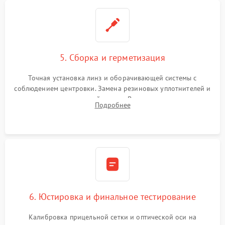
5. Сборка и герметизация
Точная установка линз и оборачивающей системы с
соблюдением центровки. Замена резиновых уплотнителей и
нанесение влагозащитной смазки. Вакуумирование корпуса
Подробнее
и заполнение его осушенным азотом или аргоном для
защиты линз от внутреннего запотевания.
6. Юстировка и финальное тестирование
Калибровка прицельной сетки и оптической оси на