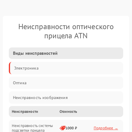
Неисправности оптического
прицела ATN
Виды неисправностей
Электроника
Оптика
Неисправность изображения
Неисправности
Стоимость
Механические повреждения
Неисправность системы
Неисправность фокусировки и оптики
1000 ₽
Подробнее →
подсветки прицела