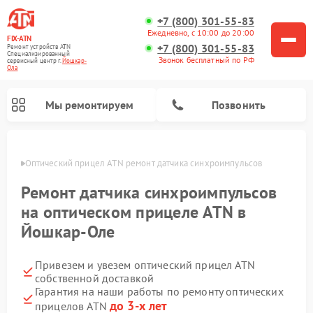
+7 (800) 301-55-83
Ежедневно, с 10:00 до 20:00
FIX-ATN
+7 (800) 301-55-83
Ремонт устройств ATN
Специализированный
Звонок бесплатный по РФ
cервисный центр г.
Йошкар-
Ола
Мы ремонтируем
Позвонить
р-Оле
Оптический прицел ATN ремонт датчика синхроимпульсов
Ремонт датчика синхроимпульсов
на оптическом прицеле ATN в
Йошкар-Оле
Ремонт прицелов ночного видения ATN
Ремонт цифровых монокуляров ATN
Ремонт тепловизионных прицелов ATN
Ремонт цифровых биноклей ATN
Привезем и увезем оптический прицел ATN
собственной доставкой
Гарантия на наши работы по ремонту оптических
до 3-х лет
прицелов ATN