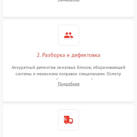
параллакса и зума. Выявление сколов, внутренних
загрязнений и нарушений герметичности.
2. Разборка и дефектовка
Аккуратный демонтаж линзовых блоков, оборачивающей
системы и механизма поправок спецключами. Осмотр
внутренних резьбовых соединений, пружин и
Подробнее
уплотнительных колец. Поиск причин люфта, смещения
точки попадания или заклинивания подвижных частей.