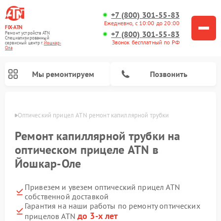
+7 (800) 301-55-83
Ежедневно, с 10:00 до 20:00
FIX-ATN
+7 (800) 301-55-83
Ремонт устройств ATN
Специализированный
Звонок бесплатный по РФ
cервисный центр г.
Йошкар-
Ола
Мы ремонтируем
Позвонить
р-Оле
Оптический прицел ATN ремонт капиллярной трубки
Ремонт капиллярной трубки на
оптическом прицеле ATN в
Йошкар-Оле
Ремонт прицелов ночного видения ATN
Ремонт цифровых монокуляров ATN
Ремонт тепловизионных прицелов ATN
Ремонт цифровых биноклей ATN
Привезем и увезем оптический прицел ATN
собственной доставкой
Гарантия на наши работы по ремонту оптических
до 3-х лет
прицелов ATN