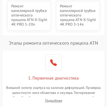
Ремонт
Ремонт
капиллярной трубки
капиллярной трубки
оптического
оптического
прицела ATN X-Sight
прицела ATN X-Sight
4K PRO 5-20x
4K PRO 3-14x
Этапы ремонта оптического прицела ATN
1. Первичная диагностика
Внешний осмотр корпуса на наличие деформаций. Проверка
целостности линз объектива и окуляра. Тестирование
работы барабанчиков ввода поправок, кольца отстройки
Подробнее
параллакса и зума. Выявление сколов, внутренних