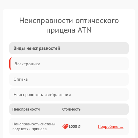
Неисправности оптического
прицела ATN
Виды неисправностей
Электроника
Оптика
Неисправность изображения
Неисправности
Стоимость
Механические повреждения
Неисправность системы
Неисправность фокусировки и оптики
1000 ₽
Подробнее →
подсветки прицела