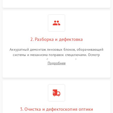
загрязнений и нарушений герметичности.
2. Разборка и дефектовка
Аккуратный демонтаж линзовых блоков, оборачивающей
системы и механизма поправок спецключами. Осмотр
внутренних резьбовых соединений, пружин и
Подробнее
уплотнительных колец. Поиск причин люфта, смещения
точки попадания или заклинивания подвижных частей.
3. Очистка и дефектоскопия оптики