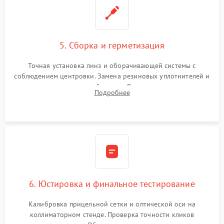
5. Сборка и герметизация
Точная установка линз и оборачивающей системы с
соблюдением центровки. Замена резиновых уплотнителей и
нанесение влагозащитной смазки. Вакуумирование корпуса
Подробнее
и заполнение его осушенным азотом или аргоном для
защиты линз от внутреннего запотевания.
6. Юстировка и финальное тестирование
Калибровка прицельной сетки и оптической оси на
коллиматорном стенде. Проверка точности кликов