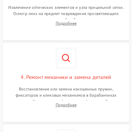
Извлечение оптических элементов и узла прицельной сетки.
Осмотр линз на предмет повреждения просветляющего
покрытия или появления грибка. Бережная очистка стекол
Подробнее
спецрастворами. Проверка целостности гравированной
сетки и модуля ее подсветки.
4. Ремонт механики и замена деталей
Восстановление или замена изношенных пружин,
фиксаторов и кликовых механизмов в барабанчиках
поправок. Устранение люфтов в трансфокаторе. Замена
Подробнее
поврежденных линз, разбитой сетки или восстановление
контактов в цепи подсветки прицельной марки.