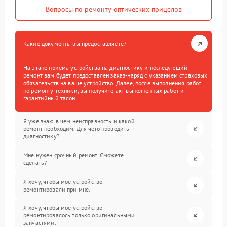
Вопросы по ремонту оптических прицелов
Какие документы вы предоставляете?
На этапе приема устройства на диагностику и последующий
ремонт вам будет предоставлен заказ-наряд с указанием страховых
обязательств на ваше устройство. Далее, после выполнения работ
по ремонту техники, вы получите акт выполненных работ и
гарантийный талон.
Я уже знаю в чем неисправность и какой
ремонт необходим. Для чего проводить
диагностику?
Мне нужен срочный ремонт. Сможете
сделать?
Я хочу, чтобы мое устройство
ремонтировали при мне.
Я хочу, чтобы мое устройство
ремонтировалось только оригинальными
запчастями.