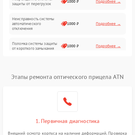
1000 ₽
Подробнее →
защиты от перегрузок
Электропитание
Неисправность системы
Механика
автоматического
1000 ₽
Подробнее →
отключения
Управление
Поломка системы защиты
1000 ₽
Подробнее →
от короткого замыкания
Корпус/Герметичность
Повреждение системы
Датчики
1000 ₽
Подробнее →
защиты от перегрева
Этапы ремонта оптического прицела ATN
Неисправность системы
защиты от
1000 ₽
Подробнее →
перенапряжения
Неисправность системы
1000 ₽
Подробнее →
защиты от замыкания
1. Первичная диагностика
Неисправность системы
1000 ₽
Подробнее →
защиты от перегрева
Внешний осмотр корпуса на наличие деформаций. Проверка