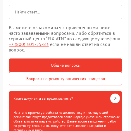
Вы можете ознакомиться с приведенными ниже
часто задаваемыми вопросами, либо обратиться в
сервисный центр “FIX-ATN” по следующему телефону
+7 (800) 301-55-83
если не нашли ответ на свой
вопрос.
Общие вопросы
Вопросы по ремонту оптических прицелов
Какие документы вы предоставляете?
На этапе приема устройства на диагностику и последующий
ремонт вам будет предоставлен заказ-наряд с указанием страховых
обязательств на ваше устройство. Далее, после выполнения работ
по ремонту техники, вы получите акт выполненных работ и
гарантийный талон.