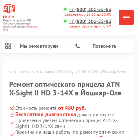
+7 (800) 301-55-83
Ежедневно, с 10:00 до 20:00
FIX-ATN
+7 (800) 301-55-83
Ремонт устройств ATN
Специализированный
Звонок бесплатный по РФ
cервисный центр г.
Йошкар-
Ола
Мы ремонтируем
Позвонить
е
Ремонт оптического прицела ATN X-Sight II HD 3-14X в Йошкар-Оле
Ремонт оптического прицела ATN
X-Sight II HD 3-14X в Йошкар-Оле
от 480 руб.
Стоимость ремонта
Ремонт прицелов ночного видения ATN
Ремонт цифровых монокуляров ATN
Ремонт тепловизионных прицелов ATN
Ремонт цифровых биноклей ATN
Бесплатная диагностика
даже при отказе
Привезем и увезем оптический прицел ATN X-
Sight II HD 3-14X сами
Гарантия на наши работы по ремонту оптических