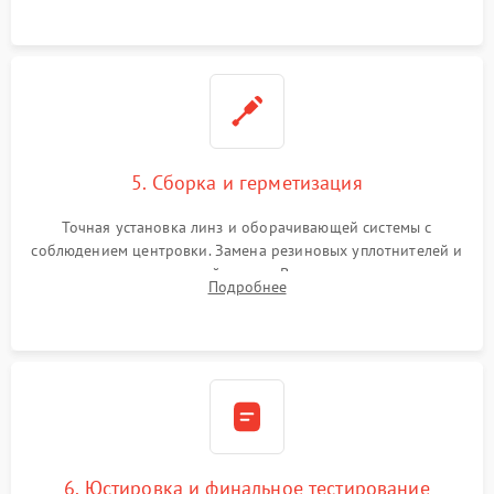
контактов в цепи подсветки прицельной марки.
5. Сборка и герметизация
Точная установка линз и оборачивающей системы с
соблюдением центровки. Замена резиновых уплотнителей и
нанесение влагозащитной смазки. Вакуумирование корпуса
Подробнее
и заполнение его осушенным азотом или аргоном для
защиты линз от внутреннего запотевания.
6. Юстировка и финальное тестирование