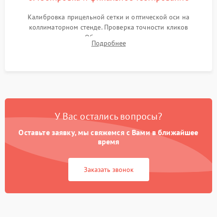
Калибровка прицельной сетки и оптической оси на
коллиматорном стенде. Проверка точности кликов
механизма поправок. Обязательное испытание прицела на
Подробнее
ударном стенде для проверки устойчивости к отдаче и
гарантии сохранения точки пристрелки.
У Вас остались вопросы?
Оставьте заявку, мы свяжемся с Вами в ближайшее
время
Заказать звонок