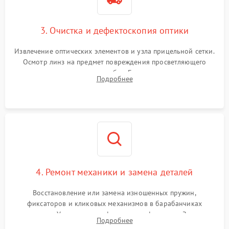
3. Очистка и дефектоскопия оптики
Извлечение оптических элементов и узла прицельной сетки.
Осмотр линз на предмет повреждения просветляющего
покрытия или появления грибка. Бережная очистка стекол
Подробнее
спецрастворами. Проверка целостности гравированной
сетки и модуля ее подсветки.
4. Ремонт механики и замена деталей
Восстановление или замена изношенных пружин,
фиксаторов и кликовых механизмов в барабанчиках
поправок. Устранение люфтов в трансфокаторе. Замена
Подробнее
поврежденных линз, разбитой сетки или восстановление