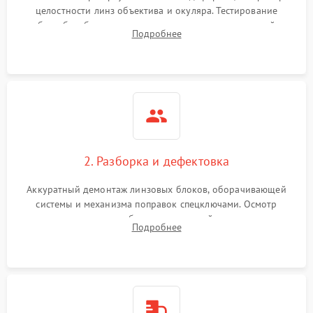
целостности линз объектива и окуляра. Тестирование
работы барабанчиков ввода поправок, кольца отстройки
Поломка системы защиты
Подробнее
1000 ₽
Подробнее →
параллакса и зума. Выявление сколов, внутренних
от перенапряжения
загрязнений и нарушений герметичности.
Поломка системы защиты
1000 ₽
Подробнее →
от замыкания
2. Разборка и дефектовка
Аккуратный демонтаж линзовых блоков, оборачивающей
системы и механизма поправок спецключами. Осмотр
внутренних резьбовых соединений, пружин и
Подробнее
уплотнительных колец. Поиск причин люфта, смещения
точки попадания или заклинивания подвижных частей.