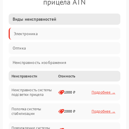
прицела ATN
Виды неисправностей
Электроника
Оптика
Неисправность изображения
Неисправности
Стоимость
Механические повреждения
Неисправность системы
Неисправность фокусировки и оптики
1000 ₽
Подробнее →
подсветки прицела
Неисправность подсветки и электроники
Поломка системы
2000 ₽
Подробнее →
стабилизации
Прочие неисправности
Повреждение системы