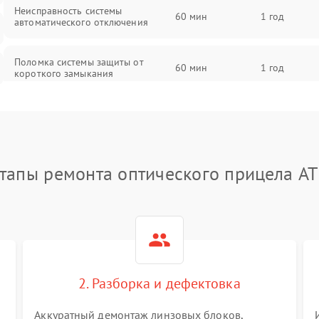
Неисправность системы
60 мин
1 год
автоматического отключения
Поломка системы защиты от
60 мин
1 год
короткого замыкания
Повреждение системы защиты от
60 мин
1 год
перегрева
Неисправность системы защиты от
тапы ремонта оптического прицела A
60 мин
1 год
перенапряжения
Неисправность системы защиты от
60 мин
1 год
замыкания
Неисправность системы защиты от
60 мин
1 год
перегрева
2. Разборка и дефектовка
Аккуратный демонтаж линзовых блоков,
Поломка системы защиты от