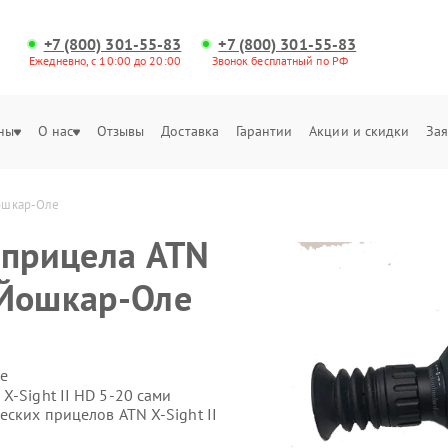
+7 (800) 301-55-83
+7 (800) 301-55-83
Ежедневно, с 10:00 до 20:00
Звонок бесплатный по РФ
ны
О нас
Отзывы
Доставка
Гарантии
Акции и скидки
Зая
Йошкар-Оле
 прицела ATN
в Йошкар-Оле
е
X-Sight II HD 5-20 сами
еских прицелов ATN X-Sight II