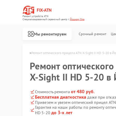
FIX-ATN
Ремонт устройств ATN
Специализированный cервисный центр г.
Йошкар-Ола
Мы ремонтируем
Срочный ремонт
Це
в ATN в Йошкар-Оле
Ремонт оптического прицела ATN X-Sight II HD 5-20 в 
Ремонт оптического
X-Sight II HD 5-20 
Ремонт цифровых биноклей ATN
Ремонт прицелов ночного видения ATN
Ремонт тепловизионных прицелов ATN
Ремонт цифровых монокуляров ATN
от 480 руб.
Стоимость ремонта
Бесплатная диагностика
даже при отказ
Привезем и увезем оптический прицел ATN 
Гарантия на наши работы по ремонту оптич
до 3-х лет
HD 5-20