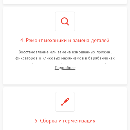
4. Ремонт механики и замена деталей
Восстановление или замена изношенных пружин,
фиксаторов и кликовых механизмов в барабанчиках
поправок. Устранение люфтов в трансфокаторе. Замена
Подробнее
поврежденных линз, разбитой сетки или восстановление
контактов в цепи подсветки прицельной марки.
5. Сборка и герметизация