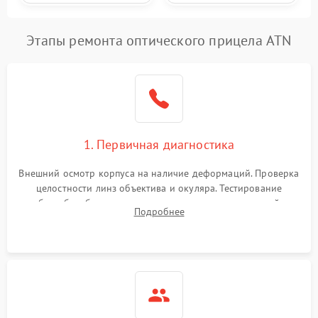
Этапы ремонта оптического прицела ATN
1. Первичная диагностика
Внешний осмотр корпуса на наличие деформаций. Проверка
целостности линз объектива и окуляра. Тестирование
работы барабанчиков ввода поправок, кольца отстройки
Подробнее
параллакса и зума. Выявление сколов, внутренних
загрязнений и нарушений герметичности.