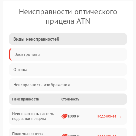
Неисправности оптического
прицела ATN
Виды неисправностей
Электроника
Оптика
Неисправность изображения
Неисправности
Стоимость
Механические повреждения
Неисправность системы
Неисправность фокусировки и оптики
1000 ₽
Подробнее →
подсветки прицела
Неисправность подсветки и электроники
Поломка системы