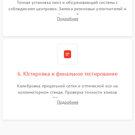
Точная установка линз и оборачивающей системы с
соблюдением центровки. Замена резиновых уплотнителей и
нанесение влагозащитной смазки. Вакуумирование корпуса
Подробнее
и заполнение его осушенным азотом или аргоном для
защиты линз от внутреннего запотевания.
6. Юстировка и финальное тестирование
Калибровка прицельной сетки и оптической оси на
коллиматорном стенде. Проверка точности кликов
механизма поправок. Обязательное испытание прицела на
Подробнее
ударном стенде для проверки устойчивости к отдаче и
гарантии сохранения точки пристрелки.