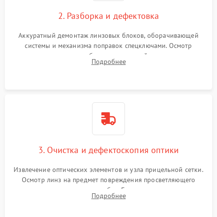
2. Разборка и дефектовка
Аккуратный демонтаж линзовых блоков, оборачивающей
системы и механизма поправок спецключами. Осмотр
внутренних резьбовых соединений, пружин и
Подробнее
уплотнительных колец. Поиск причин люфта, смещения
точки попадания или заклинивания подвижных частей.
3. Очистка и дефектоскопия оптики
Извлечение оптических элементов и узла прицельной сетки.
Осмотр линз на предмет повреждения просветляющего
покрытия или появления грибка. Бережная очистка стекол
Подробнее
спецрастворами. Проверка целостности гравированной
сетки и модуля ее подсветки.