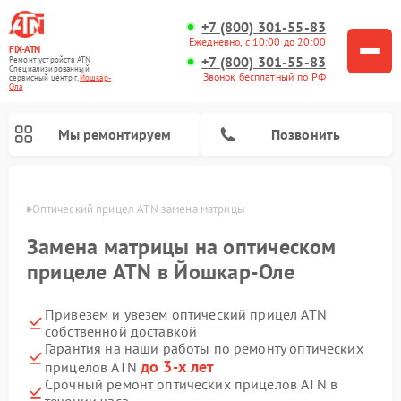
+7 (800) 301-55-83
Ежедневно, с 10:00 до 20:00
FIX-ATN
+7 (800) 301-55-83
Ремонт устройств ATN
Специализированный
Звонок бесплатный по РФ
cервисный центр г.
Йошкар-
Ола
Мы ремонтируем
Позвонить
р-Оле
Оптический прицел ATN замена матрицы
Замена матрицы на оптическом
прицеле ATN в Йошкар-Оле
Привезем и увезем оптический прицел ATN
Ремонт прицелов ночного видения ATN
Ремонт цифровых монокуляров ATN
Ремонт тепловизионных прицелов ATN
Ремонт цифровых биноклей ATN
собственной доставкой
Гарантия на наши работы по ремонту оптических
до 3-х лет
прицелов ATN
Срочный ремонт оптических прицелов ATN в