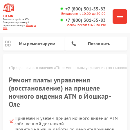
+7 (800) 301-55-83
Ежедневно, с 10:00 до 20:00
FIX-ATN
+7 (800) 301-55-83
Ремонт устройств ATN
Специализированный
Звонок бесплатный по РФ
cервисный центр г.
Йошкар-
Ола
Мы ремонтируем
Позвонить
р-Оле
Прицел ночного видения ATN ремонт платы управления (восстановле
Ремонт платы управления
(восстановление) на прицеле
ночного видения ATN в Йошкар-
Оле
Ремонт оптических прицелов ATN
Ремонт цифровых биноклей ATN
Ремонт цифровых монокуляров ATN
Ремонт тепловизионных прицелов ATN
Привезем и увезем прицел ночного видения ATN
собственной доставкой
Гарантия на наши работы по ремонту прицелов