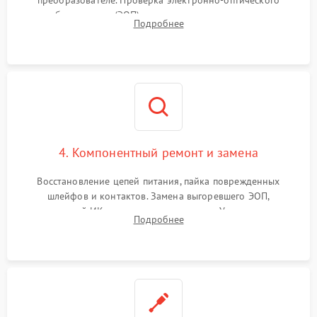
преобразователе. Проверка электронно-оптического
преобразователя (ЭОП) на стенде на предмет эмиссии,
Подробнее
шумов и засветок. Диагностика микросхем цифровых
моделей под микроскопом.
4. Компонентный ремонт и замена
Восстановление цепей питания, пайка поврежденных
шлейфов и контактов. Замена выгоревшего ЭОП,
неисправной ИК-подсветки или матрицы. Ультразвуковая
Подробнее
очистка плат и удаление загрязнений с линз объектива и
окуляра спецрастворами.