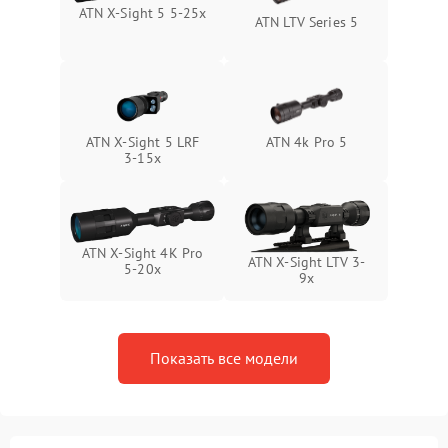
ATN X-Sight 5 5-25x
ATN LTV Series 5
Поломка системы защиты
1000 ₽
Подробнее →
от замыкания
ATN X-Sight 5 LRF
ATN 4k Pro 5
3-15x
ATN X-Sight 4K Pro
ATN X-Sight LTV 3-
5-20x
9x
Показать все модели