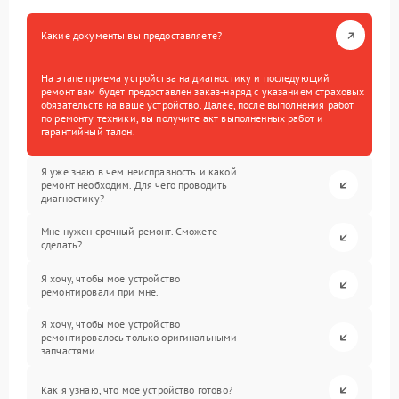
Какие документы вы предоставляете?
На этапе приема устройства на диагностику и последующий
ремонт вам будет предоставлен заказ-наряд с указанием страховых
обязательств на ваше устройство. Далее, после выполнения работ
по ремонту техники, вы получите акт выполненных работ и
гарантийный талон.
Я уже знаю в чем неисправность и какой
ремонт необходим. Для чего проводить
диагностику?
Мне нужен срочный ремонт. Сможете
сделать?
Я хочу, чтобы мое устройство
ремонтировали при мне.
Я хочу, чтобы мое устройство
ремонтировалось только оригинальными
запчастями.
Как я узнаю, что мое устройство готово?