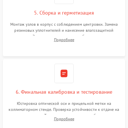
5. Сборка и герметизация
Монтаж узлов в корпус с соблюдением центровки. Замена
резиновых уплотнителей и нанесение влагозащитной
смазки. Заполнение внутреннего объема прицела
Подробнее
осушенным азотом для предотвращения запотевания оптики
при перепадах температур.
6. Финальная калибровка и тестирование
Юстировка оптической оси и прицельной метки на
коллиматорном стенде. Проверка устойчивости к отдаче на
ударном стенде. Тестирование качества изображения в
Подробнее
темноте, дальности обнаружения и корректной работы всех
режимов прицела.