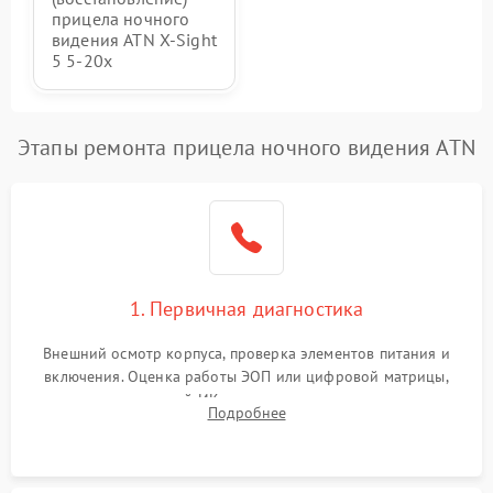
прицела ночного
видения ATN X-Sight
5 5-20x
Этапы ремонта прицела ночного видения ATN
1. Первичная диагностика
Внешний осмотр корпуса, проверка элементов питания и
включения. Оценка работы ЭОП или цифровой матрицы,
проверка встроенной ИК-подсветки и механизма выверки
Подробнее
прицельной сетки. Выявление видимых дефектов оптики и
артефактов изображения.