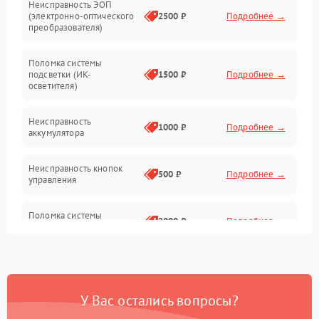
Неисправность ЭОП
Неисправность управления
(электронно-оптического
2500 ₽
Подробнее →
преобразователя)
Прочие неисправности
Поломка системы
подсветки (ИК-
1500 ₽
Подробнее →
Оптика
осветителя)
Неисправность
1000 ₽
Подробнее →
аккумулятора
Неисправность кнопок
500 ₽
Подробнее →
управления
Поломка системы
2000 ₽
Подробнее →
стабилизации
Повреждение системы
1000 ₽
Подробнее →
защиты от перегрузок
У Вас остались вопросы?
Неисправность системы