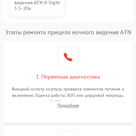
видения ATN X-Sight
5 5-20x
Этапы ремонта прицела ночного видения ATN
1. Первичная диагностика
Внешний осмотр корпуса, проверка элементов питания и
включения. Оценка работы ЭОП или цифровой матрицы,
проверка встроенной ИК-подсветки и механизма выверки
Подробнее
прицельной сетки. Выявление видимых дефектов оптики и
артефактов изображения.