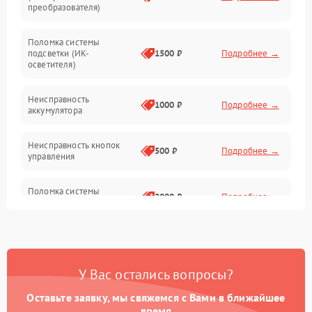
преобразователя)
Прочие неисправности
Поломка системы
подсветки (ИК-
1500 ₽
Подробнее →
Оптика
осветителя)
Неисправность
1000 ₽
Подробнее →
аккумулятора
Неисправность кнопок
500 ₽
Подробнее →
управления
Поломка системы
2000 ₽
Подробнее →
стабилизации
Повреждение системы
1000 ₽
Подробнее →
защиты от перегрузок
У Вас остались вопросы?
Неисправность системы
автоматического
1000 ₽
Подробнее →
Оставьте заявку, мы свяжемся с Вами в ближайшее
отключения
время