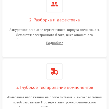
2. Разборка и дефектовка
Аккуратное вскрытие герметичного корпуса спецключом.
Демонтаж электронного блока, высоковольтного
преобразователя и оптической системы. Осмотр контактов
Подробнее
на окисление и проверка целостности уплотнительных
колец влагозащиты.
3. Глубокое тестирование компонентов
Измерение напряжения на блоке питания и высоковольтном
преобразователе. Проверка электронно-оптического
преобразователя (ЭОП) на стенде на предмет эмиссии,