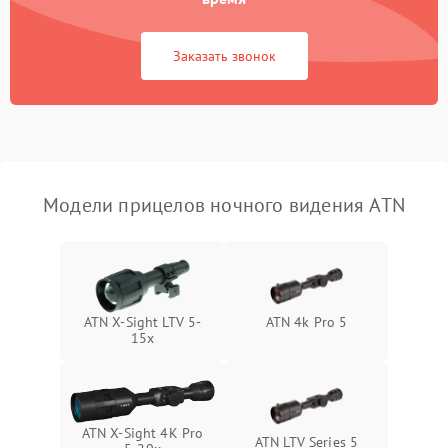
Поломка системы защиты
1000 ₽
Подробнее →
Заказать звонок
от короткого замыкания
Повреждение системы
1000 ₽
Подробнее →
защиты от перегрева
Неисправность системы
защиты от
1000 ₽
Подробнее →
Модели прицелов ночного видения ATN
перенапряжения
Неисправность системы
1000 ₽
Подробнее →
защиты от замыкания
Неисправность системы
ATN X-Sight LTV 5-
ATN 4k Pro 5
1000 ₽
Подробнее →
защиты от перегрева
15x
Поломка системы защиты
1000 ₽
Подробнее →
от перенапряжения
ATN X-Sight 4K Pro
ATN LTV Series 5