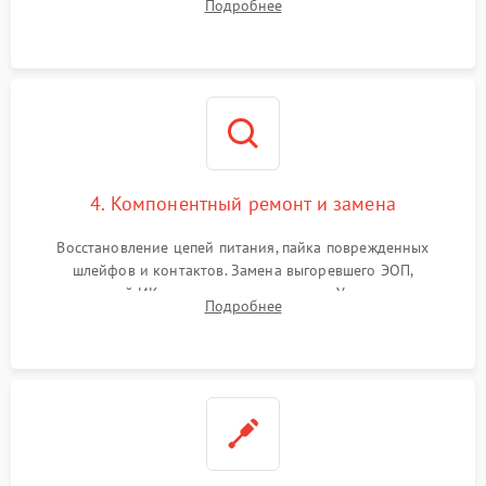
Подробнее
шумов и засветок. Диагностика микросхем цифровых
моделей под микроскопом.
4. Компонентный ремонт и замена
Восстановление цепей питания, пайка поврежденных
шлейфов и контактов. Замена выгоревшего ЭОП,
неисправной ИК-подсветки или матрицы. Ультразвуковая
Подробнее
очистка плат и удаление загрязнений с линз объектива и
окуляра спецрастворами.