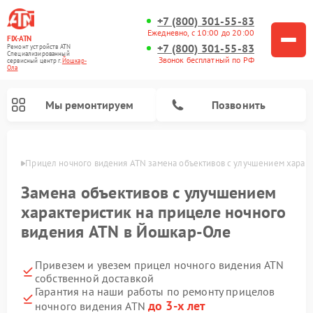
+7 (800) 301-55-83
Ежедневно, с 10:00 до 20:00
FIX-ATN
+7 (800) 301-55-83
Ремонт устройств ATN
Специализированный
Звонок бесплатный по РФ
cервисный центр г.
Йошкар-
Ола
Мы ремонтируем
Позвонить
р-Оле
Прицел ночного видения ATN замена объективов с улучшением харак
Замена объективов с улучшением
характеристик на прицеле ночного
видения ATN в Йошкар-Оле
Ремонт оптических прицелов ATN
Ремонт цифровых биноклей ATN
Ремонт цифровых монокуляров ATN
Ремонт тепловизионных прицелов ATN
Привезем и увезем прицел ночного видения ATN
собственной доставкой
Гарантия на наши работы по ремонту прицелов
до 3-х лет
ночного видения ATN