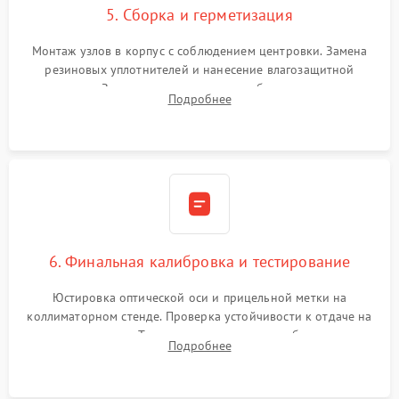
5. Сборка и герметизация
Монтаж узлов в корпус с соблюдением центровки. Замена
резиновых уплотнителей и нанесение влагозащитной
смазки. Заполнение внутреннего объема прицела
Подробнее
осушенным азотом для предотвращения запотевания оптики
при перепадах температур.
6. Финальная калибровка и тестирование
Юстировка оптической оси и прицельной метки на
коллиматорном стенде. Проверка устойчивости к отдаче на
ударном стенде. Тестирование качества изображения в
Подробнее
темноте, дальности обнаружения и корректной работы всех
режимов прицела.