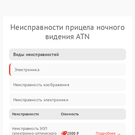
Неисправности прицела ночного
видения ATN
Виды неисправностей
Электроника
Неисправность изображения
Неисправность электроники
Неисправности
Стоимость
Механические повреждения
Неисправность ЭОП
Неисправность управления
(электронно-оптического
2500 ₽
Подробнее →