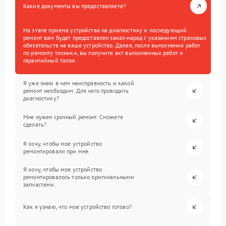
Какие документы вы предоставляете?
На этапе приема устройства на диагностику и последующий
ремонт вам будет предоставлен заказ-наряд с указанием страховых
обязательств на ваше устройство. Далее, после выполнения работ
по ремонту техники, вы получите акт выполненных работ и
гарантийный талон.
Я уже знаю в чем неисправность и какой
ремонт необходим. Для чего проводить
диагностику?
Мне нужен срочный ремонт. Сможете
сделать?
Я хочу, чтобы мое устройство
ремонтировали при мне.
Я хочу, чтобы мое устройство
ремонтировалось только оригинальными
запчастями.
Как я узнаю, что мое устройство готово?