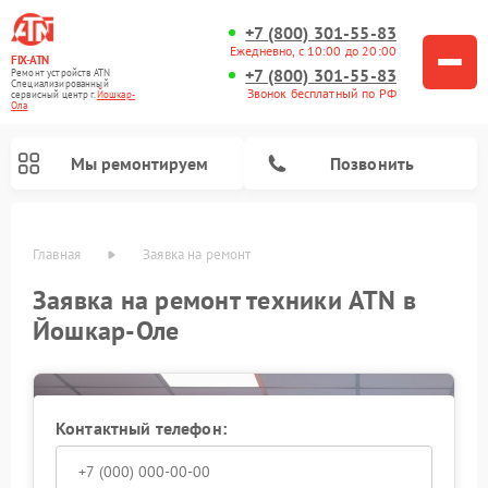
+7 (800) 301-55-83
Ежедневно, с 10:00 до 20:00
FIX-ATN
+7 (800) 301-55-83
Ремонт устройств ATN
Специализированный
Звонок бесплатный по РФ
cервисный центр г.
Йошкар-
Ола
Мы ремонтируем
Позвонить
Главная
Заявка на ремонт
Заявка на ремонт техники ATN в
Йошкар-Оле
Ремонт тепловизионных прицелов ATN
Ремонт оптических прицелов ATN
Ремонт цифровых биноклей ATN
Ремонт прицелов ночного видения ATN
Ремонт цифровых монокуляров ATN
Контактный телефон: