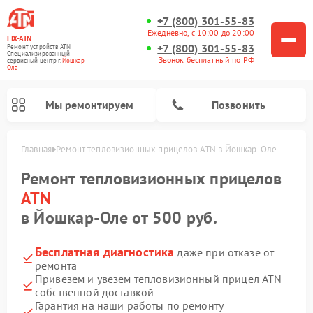
+7 (800) 301-55-83
Ежедневно, с 10:00 до 20:00
FIX-ATN
+7 (800) 301-55-83
Ремонт устройств ATN
Специализированный
Звонок бесплатный по РФ
cервисный центр г.
Йошкар-
Ола
Мы ремонтируем
Позвонить
Главная
Ремонт тепловизионных прицелов ATN в Йошкар-Оле
Ремонт тепловизионных прицелов
ATN
в Йошкар-Оле от 500 руб.
Бесплатная диагностика
даже при отказе от
Ремонт оптических прицелов ATN
Ремонт цифровых биноклей ATN
Ремонт цифровых монокуляров ATN
Ремонт прицелов ночного видения ATN
ремонта
Привезем и увезем тепловизионный прицел ATN
собственной доставкой
Гарантия на наши работы по ремонту