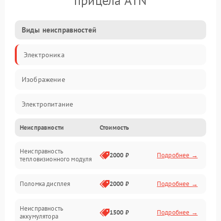
прицела ATN
Виды неисправностей
Электроника
Изображение
Электропитание
Неисправности
Стоимость
Измерения
Неисправность
Матрица
2000 ₽
Подробнее →
тепловизионного модуля
Юстировка
Поломка дисплея
2000 ₽
Подробнее →
Механические повреждения
Неисправность
1500 ₽
Подробнее →
аккумулятора