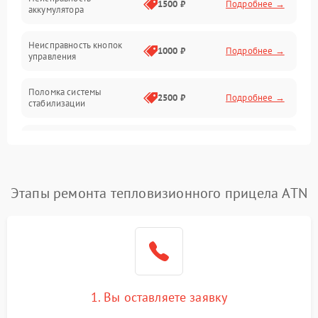
1500 ₽
Подробнее →
аккумулятора
Оптика
Неисправность кнопок
1000 ₽
Подробнее →
управления
Поломка системы
2500 ₽
Подробнее →
стабилизации
Повреждение системы
2500 ₽
Подробнее →
записи
Неисправность системы
Этапы ремонта тепловизионного прицела ATN
1500 ₽
Подробнее →
Wi-Fi
Поломка системы GPS
2000 ₽
Подробнее →
Повреждение системы
1500 ₽
Подробнее →
защиты от перегрузок
1. Вы оставляете заявку
Неисправность системы