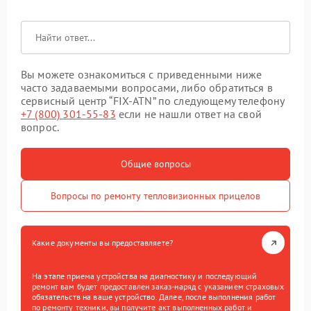
Вы можете ознакомиться с приведенными ниже
часто задаваемыми вопросами, либо обратиться в
сервисный центр “FIX-ATN” по следующему телефону
+7 (800) 301-55-83
если не нашли ответ на свой
вопрос.
Общие вопросы
Вопросы по ремонту тепловизионных прицелов
Какие документы вы предоставляете?
На этапе приема устройства на диагностику и последующий
ремонт вам будет предоставлен заказ-наряд с указанием страховых
обязательств на ваше устройство. Далее, после выполнения работ
по ремонту техники, вы получите акт выполненных работ и