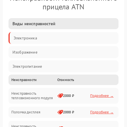
прицела ATN
Виды неисправностей
Электроника
Изображение
Электропитание
Неисправности
Стоимость
Измерения
Неисправность
Матрица
2000 ₽
Подробнее →
тепловизионного модуля
Юстировка
Поломка дисплея
2000 ₽
Подробнее →
Механические повреждения
Неисправность