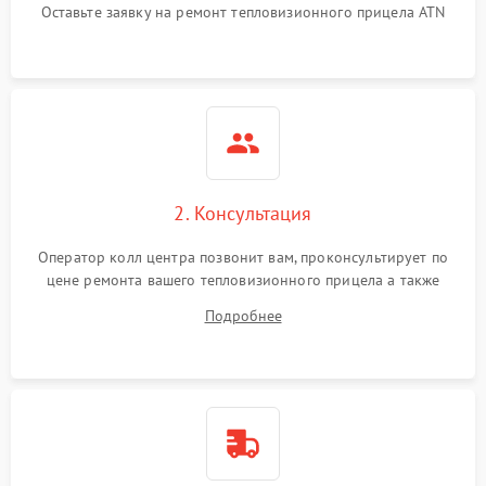
Оставьте заявку на ремонт тепловизионного прицела ATN
автоматического
1500 ₽
Подробнее →
отключения
Поломка системы защиты
1500 ₽
Подробнее →
от короткого замыкания
Повреждение системы
1500 ₽
Подробнее →
защиты от перегрева
2. Консультация
Неисправность системы
защиты от
1500 ₽
Подробнее →
Оператор колл центра позвонит вам, проконсультирует по
перенапряжения
цене ремонта вашего тепловизионного прицела а также
ответит на все ваши вопросы.
Подробнее
Неисправность системы
1500 ₽
Подробнее →
защиты от замыкания
Неисправность системы
1500 ₽
Подробнее →
защиты от перегрева
Поломка системы защиты
1500 ₽
Подробнее →
от перенапряжения