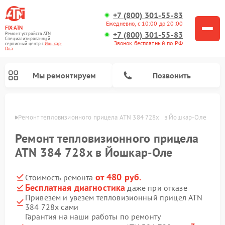
+7 (800) 301-55-83
Ежедневно, с 10:00 до 20:00
FIX-ATN
+7 (800) 301-55-83
Ремонт устройств ATN
Специализированный
Звонок бесплатный по РФ
cервисный центр г.
Йошкар-
Ола
Мы ремонтируем
Позвонить
р-Оле
Ремонт тепловизионного прицела ATN 384 728x   в Йошкар-Оле
Ремонт тепловизионного прицела
ATN 384 728x в Йошкар-Оле
от 480 руб.
Стоимость ремонта
Ремонт оптических прицелов ATN
Ремонт цифровых биноклей ATN
Ремонт цифровых монокуляров ATN
Ремонт прицелов ночного видения ATN
Бесплатная диагностика
даже при отказе
Привезем и увезем тепловизионный прицел ATN
384 728x сами
Гарантия на наши работы по ремонту