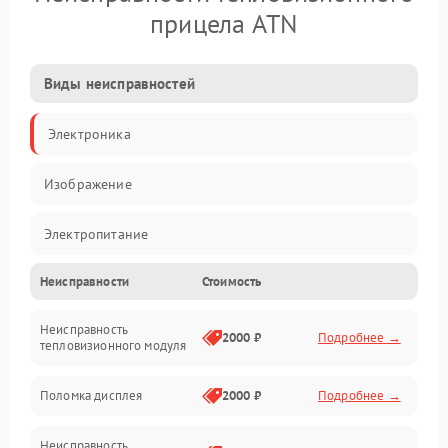
прицела ATN
Виды неисправностей
Электроника
Изображение
Электропитание
Неисправности
Стоимость
Измерения
Неисправность
Матрица
2000 ₽
Подробнее →
тепловизионного модуля
Юстировка
Поломка дисплея
2000 ₽
Подробнее →
Механические повреждения
Неисправность