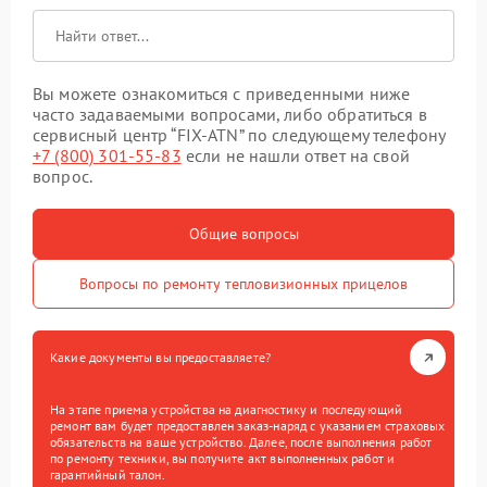
Вы можете ознакомиться с приведенными ниже
часто задаваемыми вопросами, либо обратиться в
сервисный центр “FIX-ATN” по следующему телефону
+7 (800) 301-55-83
если не нашли ответ на свой
вопрос.
Общие вопросы
Вопросы по ремонту тепловизионных прицелов
Какие документы вы предоставляете?
На этапе приема устройства на диагностику и последующий
ремонт вам будет предоставлен заказ-наряд с указанием страховых
обязательств на ваше устройство. Далее, после выполнения работ
по ремонту техники, вы получите акт выполненных работ и
гарантийный талон.