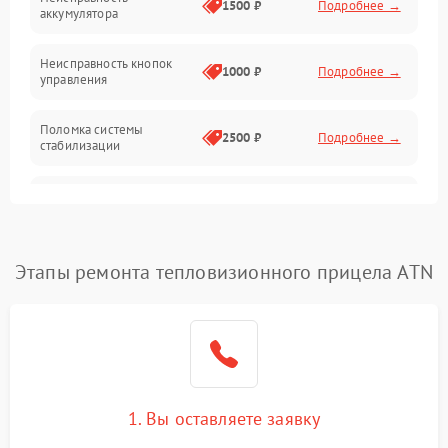
1500 ₽
Подробнее →
аккумулятора
Оптика
Неисправность кнопок
1000 ₽
Подробнее →
управления
Поломка системы
2500 ₽
Подробнее →
стабилизации
Повреждение системы
2500 ₽
Подробнее →
записи
Неисправность системы
Этапы ремонта тепловизионного прицела ATN
1500 ₽
Подробнее →
Wi-Fi
Поломка системы GPS
2000 ₽
Подробнее →
Повреждение системы
1500 ₽
Подробнее →
защиты от перегрузок
1. Вы оставляете заявку
Неисправность системы