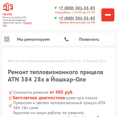
+7 (800) 301-55-83
Ежедневно, с 10:00 до 20:00
FIX-ATN
+7 (800) 301-55-83
Ремонт устройств ATN
Специализированный
Звонок бесплатный по РФ
cервисный центр г.
Йошкар-
Ола
Мы ремонтируем
Позвонить
р-Оле
Ремонт тепловизионного прицела ATN 384 28x   в Йошкар-Оле
Ремонт тепловизионного прицела
ATN 384 28x в Йошкар-Оле
от 480 руб.
Стоимость ремонта
Ремонт оптических прицелов ATN
Ремонт цифровых биноклей ATN
Ремонт цифровых монокуляров ATN
Ремонт прицелов ночного видения ATN
Бесплатная диагностика
даже при отказе
Привезем и увезем тепловизионный прицел ATN
384 28x сами
Гарантия на наши работы по ремонту