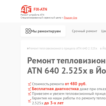
FIX-ATN
Ремонт устройств ATN
Специализированный cервисный центр г.
Йошкар-Ола
Мы ремонтируем
Срочный ремонт
Це
в ATN в Йошкар-Оле
Ремонт тепловизионного прицела ATN 640 2.525x    в 
Ремонт тепловизион
ATN 640 2.525x в Й
Ремонт оптических прицелов ATN
Ремонт цифровых биноклей ATN
Ремонт прицелов ночного видения ATN
Ремонт цифровых монокуляров ATN
от 480 руб.
Стоимость ремонта
Бесплатная диагностика
даже при отказ
Привезем и увезем тепловизионный прицел
Гарантия на наши работы по ремонту тепл
до 3-х лет
2.525x