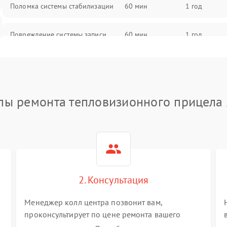
Поломка системы стабилизации
60 мин
1 год
Повреждение системы записи
60 мин
1 год
Неисправность системы Wi-Fi
60 мин
1 год
Поломка системы GPS
60 мин
1 год
пы ремонта тепловизионного прицела
Повреждение системы защиты от
60 мин
1 год
перегрузок
Неисправность системы
60 мин
1 год
автоматического отключения
2. Консультация
Поломка системы защиты от
60 мин
1 год
короткого замыкания
Менеджер колл центра позвонит вам,
проконсультирует по цене ремонта вашего
тепловизионного прицела а также ответит на