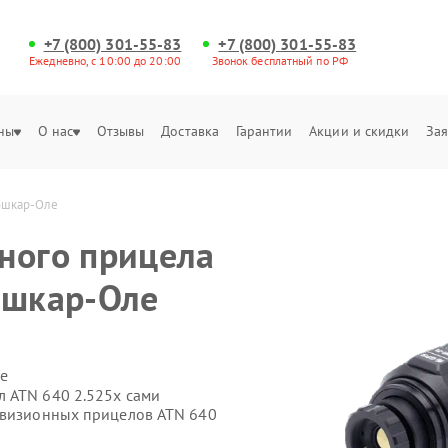
+7 (800) 301-55-83
+7 (800) 301-55-83
Ежедневно, с 10:00 до 20:00
Звонок бесплатный по РФ
ны
О нас
Отзывы
Доставка
Гарантии
Акции и скидки
Зая
Йошкар-Оле
ного прицела
ошкар-Оле
е
 ATN 640 2.525x сами
овизионных прицелов ATN 640