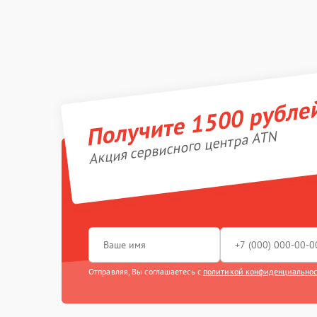
Получите 1500 рубле
Акция сервисного центра ATN
Отправляя, Вы соглашаетесь с
политикой конфиденциально