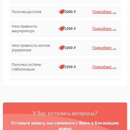
Юстировка
Поломка дисплея
2000 ₽
Подробнее →
Механические повреждения
Неисправность
1500 ₽
Подробнее →
аккумулятора
Оптика
Неисправность кнопок
1000 ₽
Подробнее →
управления
Поломка системы
2500 ₽
Подробнее →
стабилизации
Повреждение системы
2500 ₽
Подробнее →
записи
Неисправность системы
1500 ₽
Подробнее →
Wi-Fi
У Вас остались вопросы?
Поломка системы GPS
2000 ₽
Подробнее →
Оставьте заявку, мы свяжемся с Вами в ближайшее
время