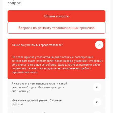
вопрос.
Общие вопросы
Вопросы по ремонту тепловизионных прицелов
Какие документы вы предоставляете?
На этапе приема устройства на диагностику и последующий
ремонт вам будет предоставлен заказ-наряд с указанием страховых
обязательств на ваше устройство. Далее, после выполнения работ
по ремонту техники, вы получите акт выполненных работ и
гарантийный талон.
Я уже знаю в чем неисправность и какой
ремонт необходим. Для чего проводить
диагностику?
Мне нужен срочный ремонт. Сможете
сделать?