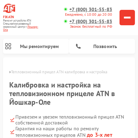
+7 (800) 301-55-83
Ежедневно, с 10:00 до 20:00
FIX-ATN
+7 (800) 301-55-83
Ремонт устройств ATN
Специализированный
Звонок бесплатный по РФ
cервисный центр г.
Йошкар-
Ола
Мы ремонтируем
Позвонить
р-Оле
Тепловизионный прицел ATN калибровка и настройка
Калибровка и настройка на
тепловизионном прицеле ATN в
Йошкар-Оле
Ремонт оптических прицелов ATN
Ремонт цифровых биноклей ATN
Ремонт цифровых монокуляров ATN
Ремонт прицелов ночного видения ATN
Привезем и увезем тепловизионный прицел ATN
собственной доставкой
Гарантия на наши работы по ремонту
до 3-х лет
тепловизионных прицелов ATN