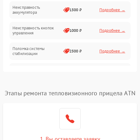
Механические повреждения
Неисправность
1500 ₽
Подробнее →
аккумулятора
Оптика
Неисправность кнопок
1000 ₽
Подробнее →
управления
Поломка системы
2500 ₽
Подробнее →
стабилизации
Повреждение системы
2500 ₽
Подробнее →
записи
Неисправность системы
Этапы ремонта тепловизионного прицела ATN
1500 ₽
Подробнее →
Wi-Fi
Поломка системы GPS
2000 ₽
Подробнее →
Повреждение системы
1500 ₽
Подробнее →
защиты от перегрузок
1. Вы оставляете заявку