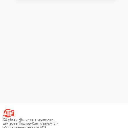
СЦ yla.atn-fix.ru - сеть сервисных
центров в Йошкар-Оле по ремонту и
обслуживанию техники ATN