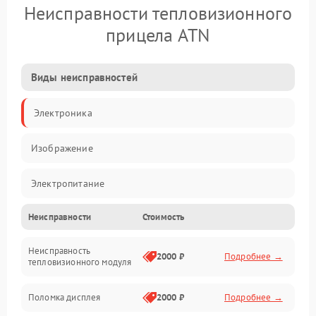
Неисправности тепловизионного
прицела ATN
Виды неисправностей
Электроника
Изображение
Электропитание
Неисправности
Стоимость
Измерения
Неисправность
Матрица
2000 ₽
Подробнее →
тепловизионного модуля
Юстировка
Поломка дисплея
2000 ₽
Подробнее →