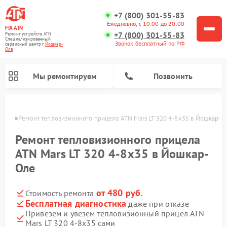
+7 (800) 301-55-83
Ежедневно, с 10:00 до 20:00
FIX-ATN
+7 (800) 301-55-83
Ремонт устройств ATN
Специализированный
Звонок бесплатный по РФ
cервисный центр г.
Йошкар-
Ола
Мы ремонтируем
Позвонить
р-Оле
Ремонт тепловизионного прицела ATN Mars LT 320 4-8x35 в Йошкар-О
Ремонт тепловизионного прицела
ATN Mars LT 320 4-8x35 в Йошкар-
Оле
Ремонт оптических прицелов ATN
Ремонт цифровых биноклей ATN
Ремонт цифровых монокуляров ATN
Ремонт прицелов ночного видения ATN
от 480 руб.
Стоимость ремонта
Бесплатная диагностика
даже при отказе
Привезем и увезем тепловизионный прицел ATN
Mars LT 320 4-8x35 сами