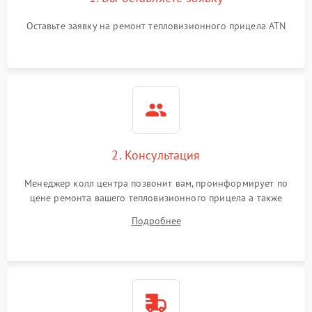
Неисправность системы
Оставьте заявку на ремонт тепловизионного прицела ATN
автоматического
1500 ₽
Подробнее →
отключения
Поломка системы защиты
1500 ₽
Подробнее →
от короткого замыкания
Повреждение системы
1500 ₽
Подробнее →
защиты от перегрева
2. Консультация
Неисправность системы
защиты от
1500 ₽
Подробнее →
Менеджер колл центра позвонит вам, проинформирует по
перенапряжения
цене ремонта вашего тепловизионного прицела а также
ответит на все ваши вопросы.
Подробнее
Неисправность системы
1500 ₽
Подробнее →
защиты от замыкания
Неисправность системы
1500 ₽
Подробнее →
защиты от перегрева