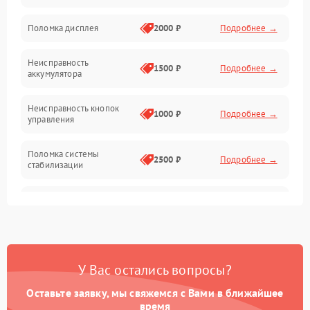
Юстировка
Поломка дисплея
2000 ₽
Подробнее →
Механические повреждения
Неисправность
1500 ₽
Подробнее →
аккумулятора
Оптика
Неисправность кнопок
1000 ₽
Подробнее →
управления
Поломка системы
2500 ₽
Подробнее →
стабилизации
Повреждение системы
2500 ₽
Подробнее →
записи
Неисправность системы
1500 ₽
Подробнее →
Wi-Fi
У Вас остались вопросы?
Поломка системы GPS
2000 ₽
Подробнее →
Оставьте заявку, мы свяжемся с Вами в ближайшее
время