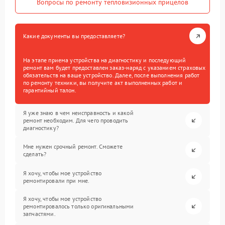
Вопросы по ремонту тепловизионных прицелов
Какие документы вы предоставляете?
На этапе приема устройства на диагностику и последующий
ремонт вам будет предоставлен заказ-наряд с указанием страховых
обязательств на ваше устройство. Далее, после выполнения работ
по ремонту техники, вы получите акт выполненных работ и
гарантийный талон.
Я уже знаю в чем неисправность и какой
ремонт необходим. Для чего проводить
диагностику?
Мне нужен срочный ремонт. Сможете
сделать?
Я хочу, чтобы мое устройство
ремонтировали при мне.
Я хочу, чтобы мое устройство
ремонтировалось только оригинальными
запчастями.