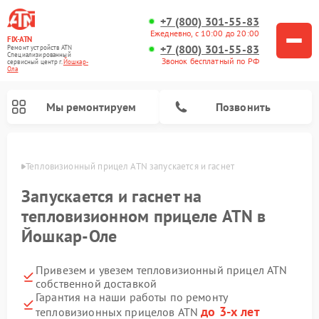
+7 (800) 301-55-83
Ежедневно, с 10:00 до 20:00
FIX-ATN
+7 (800) 301-55-83
Ремонт устройств ATN
Специализированный
Звонок бесплатный по РФ
cервисный центр г.
Йошкар-
Ола
Мы ремонтируем
Позвонить
р-Оле
Тепловизионный прицел ATN запускается и гаснет 
Запускается и гаснет на
тепловизионном прицеле ATN в
Йошкар-Оле
Ремонт оптических прицелов ATN
Ремонт цифровых биноклей ATN
Ремонт цифровых монокуляров ATN
Ремонт прицелов ночного видения ATN
Привезем и увезем тепловизионный прицел ATN
собственной доставкой
Гарантия на наши работы по ремонту
до 3-х лет
тепловизионных прицелов ATN