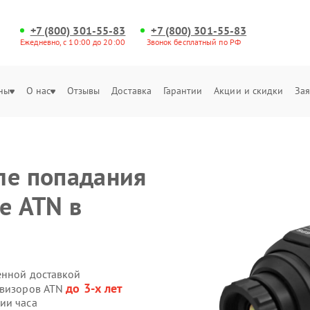
+7 (800) 301-55-83
+7 (800) 301-55-83
Ежедневно, с 10:00 до 20:00
Звонок бесплатный по РФ
ны
О нас
Отзывы
Доставка
Гарантии
Акции и скидки
Зая
ле попадания
е ATN в
енной доставкой
до 3-х лет
овизоров ATN
ии часа