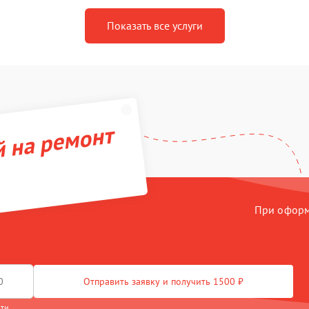
Показать все услуги
й на ремонт
При оформл
Отправить заявку и получить 1500 ₽
сти