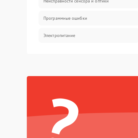
Неисправности сенсора и оптики
Программные ошибки
Электропитание
Измерения
Матрица
?
Проблемы питания
Температурные проблемы
Сбои коммуникаций и интерфейсов