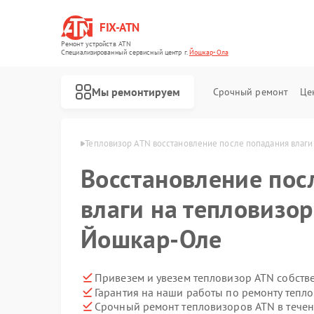
FIX-ATN
Ремонт устройств ATN
Специализированный cервисный центр г.
Йошкар-Ола
Мы ремонтируем
Срочный ремонт
Це
в ATN в Йошкар-Оле
Тепловизор ATN восстановление после попадания влаги
Восстановление пос
влаги на тепловизор
Йошкар-Оле
Ремонт оптических прицелов ATN
Ремонт цифровых биноклей ATN
Ремонт прицелов ночного видения ATN
Ремонт тепловизионных прицелов ATN
Ремонт цифровых монокуляров ATN
Привезем и увезем тепловизор ATN собств
Гарантия на наши работы по ремонту тепл
Срочный ремонт тепловизоров ATN в течен