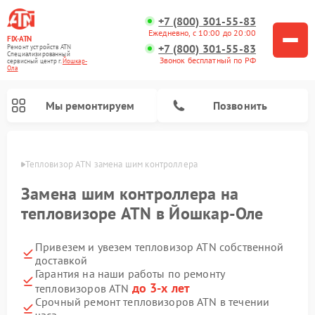
+7 (800) 301-55-83
Ежедневно, с 10:00 до 20:00
FIX-ATN
+7 (800) 301-55-83
Ремонт устройств ATN
Специализированный
Звонок бесплатный по РФ
cервисный центр г.
Йошкар-
Ола
Мы ремонтируем
Позвонить
р-Оле
Тепловизор ATN замена шим контроллера
Замена шим контроллера на
тепловизоре ATN в Йошкар-Оле
Привезем и увезем тепловизор ATN собственной
Ремонт прицелов ночного видения ATN
Ремонт оптических прицелов ATN
Ремонт цифровых монокуляров ATN
Ремонт тепловизионных прицелов ATN
Ремонт цифровых биноклей ATN
доставкой
Гарантия на наши работы по ремонту
до 3-х лет
тепловизоров ATN
Срочный ремонт тепловизоров ATN в течении