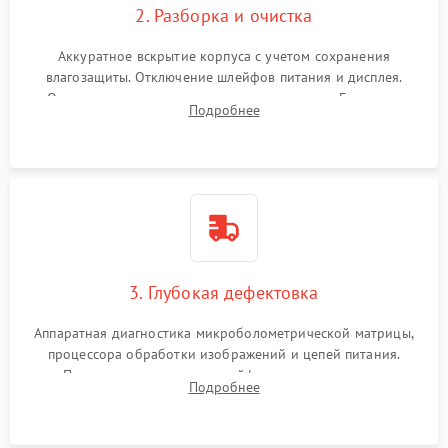
2. Разборка и очистка
Аккуратное вскрытие корпуса с учетом сохранения
влагозащиты. Отключение шлейфов питания и дисплея.
Очистка внутренних плат от окислов и пыли. Бережная
Подробнее
обработка германиевого объектива специализированными
растворами.
3. Глубокая дефектовка
Аппаратная диагностика микроболометрической матрицы,
процессора обработки изображений и цепей питания.
Проверка целостности шлейфов, модуля памяти и
Подробнее
интерфейсов связи. Выявление сгоревших SMD-компонентов
на плате.