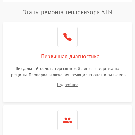
Этапы ремонта тепловизора ATN
1. Первичная диагностика
Визуальный осмотр германиевой линзы и корпуса на
трещины. Проверка включения, реакции кнопок и разъемов
зарядки. Оценка вывода тепловой сигнатуры на экран,
Подробнее
проверка базовых функций и считывание системных
ошибок.