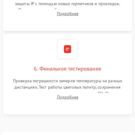
защиты IP с помощью новых герметиков и прокладок.
Программная калибровка матрицы по эталонному
Подробнее
абсолютно черному телу для точного измерения температур.
6. Финальное тестирование
Проверка погрешности замеров температуры на разных
дистанциях. Тест работы цветовых палитр, сохранения
термограмм в память и передачи данных на ПК. Проверка
Подробнее
автономности работы и итоговый контроль качества.