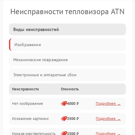
Неисправности тепловизора ATN
Виды неисправностей
Изображение
Механические повреждения
Электронные и аппаратные сбои
Неисправности
Стоимость
Неисправности сенсора и оптики
Нет изображения
4000 ₽
Подробнее →
Программные ошибки
Искажение картинки
3500 ₽
Подробнее →
Электропитание
Низкая чувствительность
3500 ₽
Подробнее →